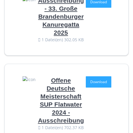
Ausschreibung
Download
- 33. Große
Brandenburger
Kanuregatta
2025
1 Datei(en)
302.05 KB
Offene
Download
Deutsche
Meisterschaft
SUP Flatwater
2024 -
Ausschreibung
1 Datei(en)
702.37 KB