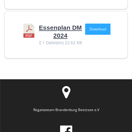
Essenplan DM
Download
2024
1 Datei(en)
22.62 KB
Regattateam Brandenburg Beetzsee e.V