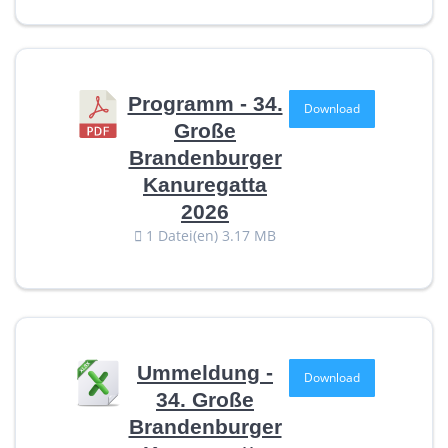
Programm - 34.
Download
Große
Brandenburger
Kanuregatta
2026
1 Datei(en)
3.17 MB
Ummeldung -
Download
34. Große
Brandenburger