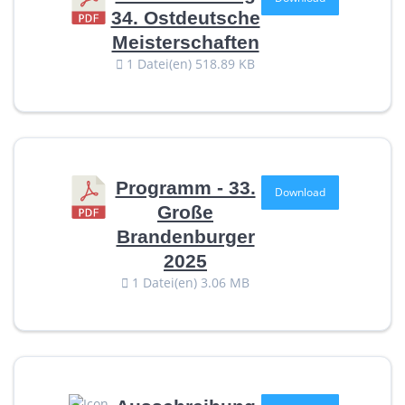
34. Ostdeutsche
Meisterschaften
1 Datei(en)
518.89 KB
Programm - 33.
Download
Große
Brandenburger
2025
1 Datei(en)
3.06 MB