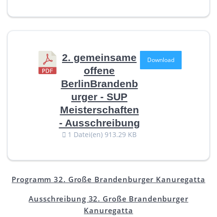
2. gemeinsame
Download
offene
BerlinBrandenb
urger - SUP
Meisterschaften
- Ausschreibung
1 Datei(en)
913.29 KB
Programm 32. Große Brandenburger Kanuregatta
Ausschreibung 32. Große Brandenburger
Kanuregatta