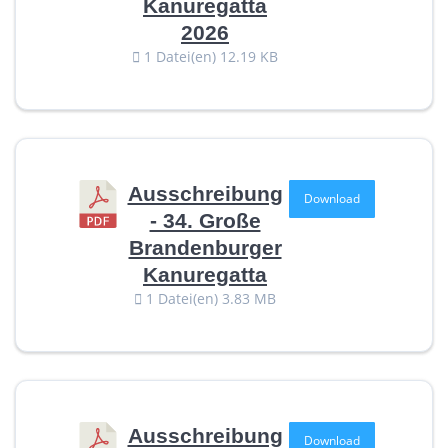
Kanuregatta
2026
1 Datei(en)
12.19 KB
Ausschreibung
Download
- 34. Große
Brandenburger
Kanuregatta
1 Datei(en)
3.83 MB
Ausschreibung
Download