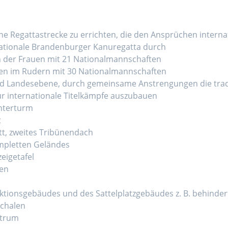
ine Regattastrecke zu errichten, die den Ansprüchen interna
rnationale Brandenburger Kanuregatta durch
n der Frauen mit 21 Nationalmannschaften
ften im Rudern mit 30 Nationalmannschaften
d Landesebene, durch gemeinsame Anstrengungen die tradi
ür internationale Titelkämpfe auszubauen
hterturm
t
tt, zweites Tribünendach
mpletten Geländes
eigetafel
ten
ktionsgebäudes und des Sattelplatzgebäudes z. B. behind
schalen
ntrum