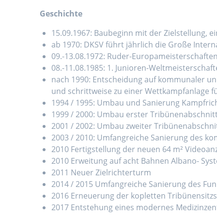
Geschichte
15.09.1967: Baubeginn mit der Zielstellung, e
ab 1970: DKSV führt jährlich die Große Inte
09.-13.08.1972: Ruder-Europameisterschafte
08.-11.08.1985: 1. Junioren-Weltmeisterscha
nach 1990: Entscheidung auf kommunaler un
und schrittweise zu einer Wettkampfanlage f
1994 / 1995: Umbau und Sanierung Kampfric
1999 / 2000: Umbau erster Tribünenabschnit
2001 / 2002: Umbau zweiter Tribünenabschni
2003 / 2010: Umfangreiche Sanierung des ko
2010 Fertigstellung der neuen 64 m² Videoanz
2010 Erweitung auf acht Bahnen Albano- Sys
2011 Neuer Zielrichterturm
2014 / 2015 Umfangreiche Sanierung des Fun
2016 Erneuerung der kopletten Tribünensitz
2017 Entstehung eines modernes Medizinze