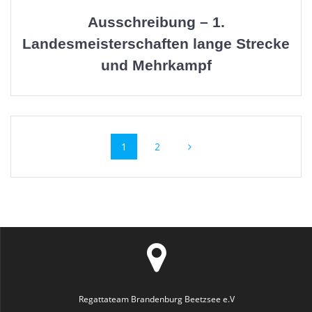
Ausschreibung – 1.
Landesmeisterschaften lange Strecke
und Mehrkampf
Beitragsnavigation
Seite
Seite
1
2
Regattateam Brandenburg Beetzsee e.V