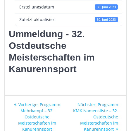
Erstellungsdatum
30. Juni 2023
Zuletzt aktualisiert
30. Juni 2023
Ummeldung - 32.
Ostdeutsche
Meisterschaften im
Kanurennsport
Beitragsnavigation
Vorheriger
Nächster
Vorherige:
Programm
Nächster:
Programm
Beitrag:
Beitrag:
Mehrkampf – 32.
KMK Namensliste – 32.
Ostdeutsche
Ostdeutsche
Meisterschaften im
Meisterschaften im
Kanurennsport
Kanurennsport