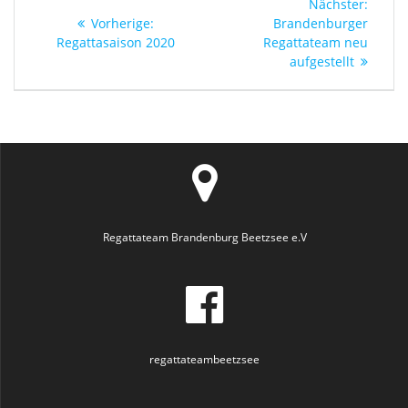
Nächs
Nächster:
Vorheriger
Beitra
Vorherige:
Brandenburger
Beitrag:
Regattasaison 2020
Regattateam neu
aufgestellt
Regattateam Brandenburg Beetzsee e.V
regattateambeetzsee